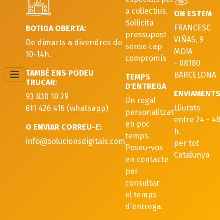
a col·lectius.
ON ESTEM
Sol·licita
FRANCESC
BOTIGA OBERTA:
pressupost
VIÑAS, 9
De dimarts a divendres de
sense cap
MOIA
10-14h.
compromís
- 08180
TAMBÉ ENS PODEU
BARCELONA
TEMPS
TRUCAR:
D'ENTREGA
ENVIAMENT
93 830 10 29
Un regal
Lliurats
611 426 416 (whatsapp)
personalitzat
entre 24 - 4
en poc
O ENVIAR CORREU-E:
h.
temps.
info@solucionsdigitals.com
per tot
Poseu-vos
Catalunya
en contacte
per
consultar
el temps
d'entrega.