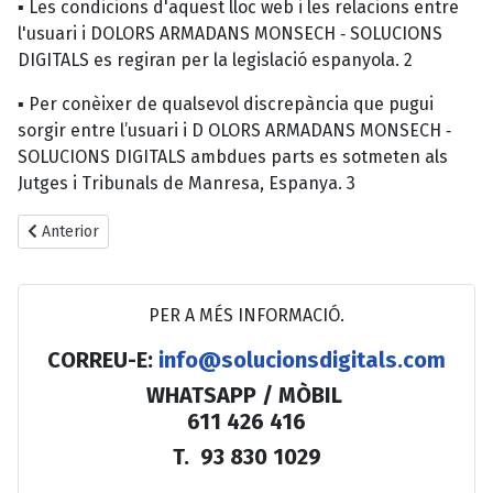
▪ Les condicions d'aquest lloc web i les relacions entre
l'usuari i DOLORS ARMADANS MONSECH ‐ SOLUCIONS
DIGITALS es regiran per la legislació espanyola. 2
▪ Per conèixer de qualsevol discrepància que pugui
sorgir entre l’usuari i D OLORS ARMADANS MONSECH ‐
SOLUCIONS DIGITALS ambdues parts es sotmeten als
Jutges i Tribunals de Manresa, Espanya. 3
Article anterior: POLÍTICA DE PROTECCIÓ DE DADES
Anterior
PER A MÉS INFORMACIÓ.
CORREU-E:
info@solucionsdigitals.com
WHATSAPP / MÒBIL
611 426 416
T. 93 830 1029