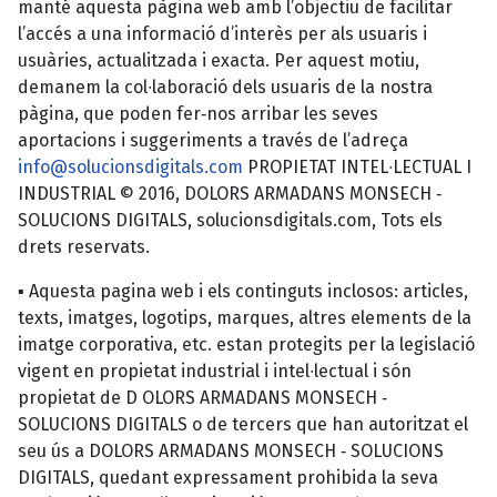
manté aquesta pàgina web amb l’objectiu de facilitar
l’accés a una informació d’interès per als usuaris i
usuàries, actualitzada i exacta. Per aquest motiu,
demanem la col∙laboració dels usuaris de la nostra
pàgina, que poden fer‐nos arribar les seves
aportacions i suggeriments a través de l’adreça
info@solucionsdigitals.com
PROPIETAT INTEL∙LECTUAL I
INDUSTRIAL © 2016, DOLORS ARMADANS MONSECH ‐
SOLUCIONS DIGITALS, solucionsdigitals.com, Tots els
drets reservats.
▪ Aquesta pagina web i els continguts inclosos: articles,
texts, imatges, logotips, marques, altres elements de la
imatge corporativa, etc. estan protegits per la legislació
vigent en propietat industrial i intel∙lectual i són
propietat de D OLORS ARMADANS MONSECH ‐
SOLUCIONS DIGITALS o de tercers que han autoritzat el
seu ús a DOLORS ARMADANS MONSECH ‐ SOLUCIONS
DIGITALS, quedant expressament prohibida la seva