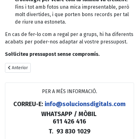
Fins i tot amb fotos una mica impresentable, però
molt divertides, i que porten bons records per tal
de riure una estoneta.
En cas de fer-lo com a regal per a grups, hi ha diferents
acabats per poder-nos adaptar al vostre pressupost.
Sol·liciteu pressupost sense compromís.
Article anterior: PARXÍS DE FUSTA
Anterior
PER A MÉS INFORMACIÓ.
CORREU-E:
info@solucionsdigitals.com
WHATSAPP / MÒBIL
611 426 416
T. 93 830 1029