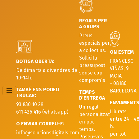
REGALS PER
A GRUPS
Preus
especials per
a col·lectius.
ON ESTEM
Sol·licita
FRANCESC
BOTIGA OBERTA:
pressupost
VIÑAS, 9
De dimarts a divendres de
sense cap
MOIA
10-14h.
compromís
- 08180
TAMBÉ ENS PODEU
BARCELONA
TEMPS
TRUCAR:
D'ENTREGA
ENVIAMENT
93 830 10 29
Un regal
Lliurats
611 426 416 (whatsapp)
personalitzat
entre 24 - 4
en poc
O ENVIAR CORREU-E:
h.
temps.
info@solucionsdigitals.com
per tot
Poseu-vos